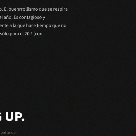
2011
/
. El buenrrollismo que se respira
TWOTHOUSANDANDELEVEN.
l año. Es contagioso y
2011
 gente a la que hace tiempo que no
sólo para el 20!! (con
 UP.
en
entarios