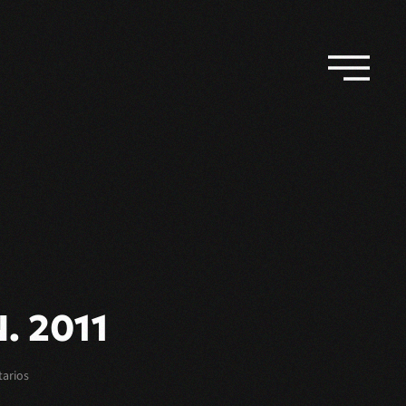
 2011
en
arios
DOSMILONCE.