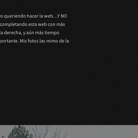
Dando
forma
/
levo queriendo hacer la web…Y NO
Shaping
é completando esta web con más
up.
 la derecha, y aún más tiempo
portante. Mis fotos las mimo de la