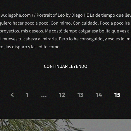
ww.diegohe.com ) / Portrait of Leo by Diego HE La de tiempo que l
quiero hacer poco a poco. Con mimo. Con cuidado. Poco a poco ir
s proyectos, mis deseos. Me costó tiempo colgar esa bolita que ves a
 mueves tu cabeza al mirarla. Pero lo he conseguido, y eso es lo im
, las disparo y las edito como...
CONTINUAR LEYENDO
1
…
12
13
14
15