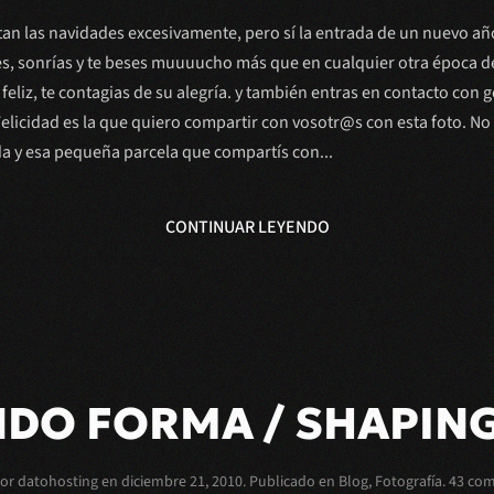
n las navidades excesivamente, pero sí la entrada de un nuevo año
es, sonrías y te beses muuuucho más que en cualquier otra época de
 feliz, te contagias de su alegría. y también entras en contacto con
Felicidad es la que quiero compartir con vosotr@s con esta foto. No 
da y esa pequeña parcela que compartís con...
CONTINUAR LEYENDO
DO FORMA / SHAPING
por
datohosting
en
diciembre 21, 2010
. Publicado en
Blog
,
Fotografía
.
43 com