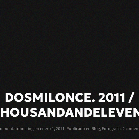
DOSMILONCE. 2011 /
HOUSANDANDELEVEN.
to por
datohosting
en
enero 1, 2011
. Publicado en
Blog
,
Fotografía
.
2 coment